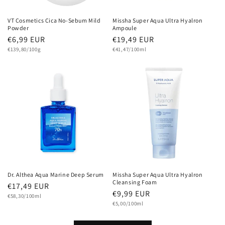
VT Cosmetics Cica No-Sebum Mild
Missha Super Aqua Ultra Hyalron
Powder
Ampoule
Normaler
€6,99 EUR
Normaler
€19,49 EUR
Grundpreis
Preis
Grundpreis
Preis
€139,80/100g
€41,47/100ml
Dr. Althea Aqua Marine Deep Serum
Missha Super Aqua Ultra Hyalron
Cleansing Foam
Normaler
€17,49 EUR
Normaler
€9,99 EUR
Grundpreis
Preis
€58,30/100ml
Grundpreis
Preis
€5,00/100ml