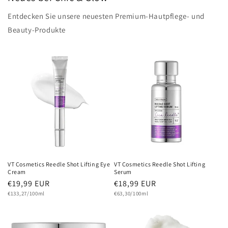
Entdecken Sie unsere neuesten Premium-Hautpflege- und
Beauty-Produkte
VT Cosmetics Reedle Shot Lifting Eye
VT Cosmetics Reedle Shot Lifting
Cream
Serum
Normaler
€19,99 EUR
Normaler
€18,99 EUR
Grundpreis
Preis
Grundpreis
Preis
€133,27/100ml
€63,30/100ml