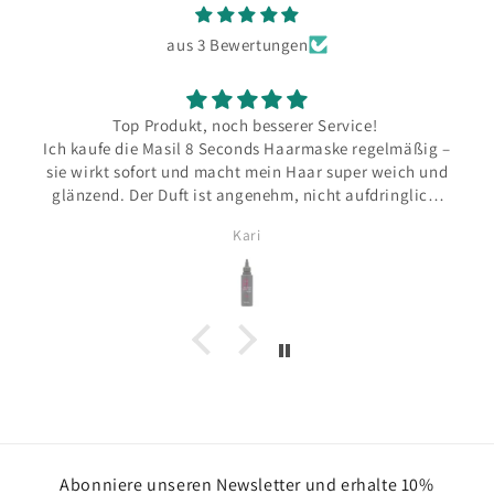
aus 3 Bewertungen
Superweiche Textur, angenehmer leichter Duft. Die
ßig –
Haut füllt sich direkt nach dem Auftragen weich an.
 und
Nur zu empfehlen!
ich,
– in
Vita
s Mal
und
egen
ung!
Abonniere unseren Newsletter und erhalte 10%