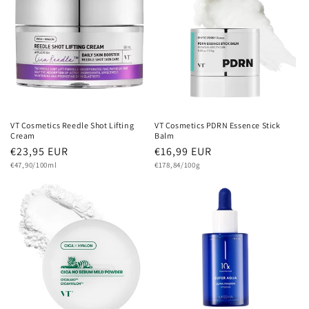
VT Cosmetics Reedle Shot Lifting
VT Cosmetics PDRN Essence Stick
Cream
Balm
Normaler
€23,95 EUR
Normaler
€16,99 EUR
Grundpreis
Preis
Grundpreis
Preis
€47,90/100ml
€178,84/100g