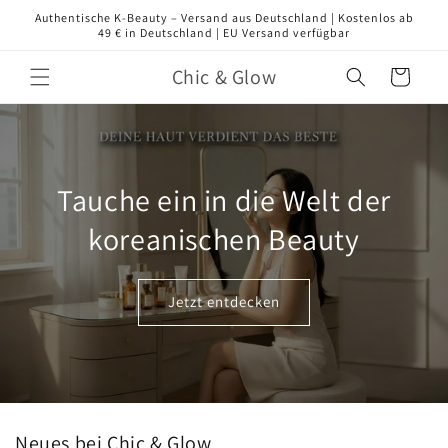
Direkt
Authentische K-Beauty – Versand aus Deutschland | Kostenlos ab
zum
49 € in Deutschland | EU Versand verfügbar
Inhalt
Chic & Glow
Warenkorb
Tauche ein in die Welt der
koreanischen Beauty
Jetzt entdecken
Neues bei Chic & Glow