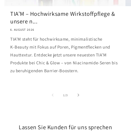
TIA’M – Hochwirksame Wirkstoffpflege &
unsere n...
6. AUGUST 2026
TIA’M steht für hochwirksame, minimalistische
K‑Beauty mit Fokus auf Poren, Pigmentflecken und
Hauttextur. Entdecke jetzt unsere neuesten TIA’M
Produkte bei Chic & Glow – von Niacinamide‑Seren bis
zu beruhigenden Barrier‑Boostern.
von
1
/
3
Lassen Sie Kunden für uns sprechen