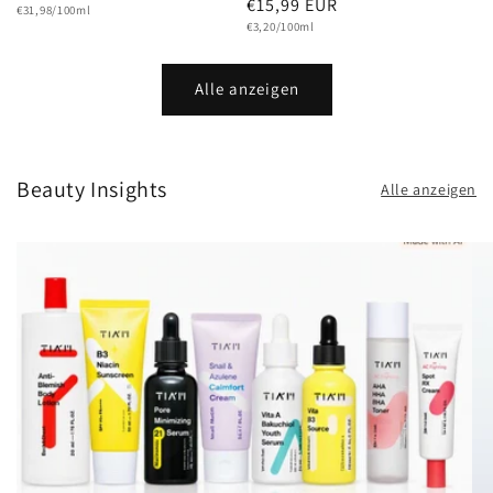
Normaler
€15,99 EUR
Grundpreis
Preis
€31,98/100ml
Grundpreis
Preis
€3,20/100ml
Alle anzeigen
Beauty Insights
Alle anzeigen