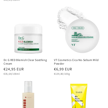
Preis
Dr. G RED Blemish Clear Soothing
VT Cosmetics Cica No-Sebum Mild
Cream
Powder
Normaler
€24,95 EUR
Normaler
€6,99 EUR
Grundpreis
Preis
Grundpreis
Preis
€35,64/100ml
€139,80/100g