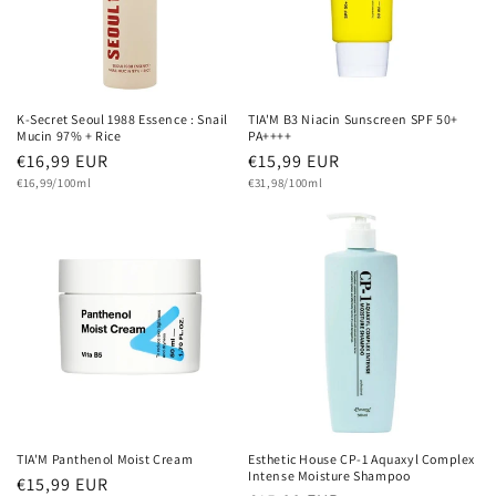
K-Secret Seoul 1988 Essence : Snail
TIA'M B3 Niacin Sunscreen SPF 50+
Mucin 97% + Rice
PA++++
Normaler
€16,99 EUR
Normaler
€15,99 EUR
Grundpreis
Preis
Grundpreis
Preis
€16,99/100ml
€31,98/100ml
TIA'M Panthenol Moist Cream
Esthetic House CP-1 Aquaxyl Complex
Intense Moisture Shampoo
Normaler
€15,99 EUR