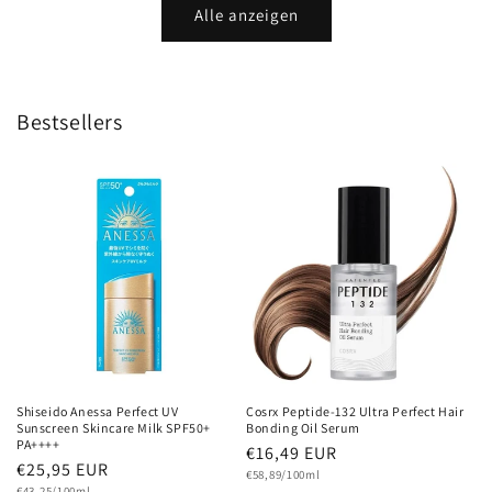
Alle anzeigen
Bestsellers
Shiseido Anessa Perfect UV
Cosrx Peptide-132 Ultra Perfect Hair
Sunscreen Skincare Milk SPF50+
Bonding Oil Serum
PA++++
Normaler
€16,49 EUR
Normaler
€25,95 EUR
Grundpreis
Preis
€58,89/100ml
Grundpreis
€43,25/100ml